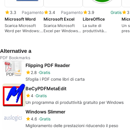
3.3
Pagamento
3.4
Pagamento
3.9
Gratis
3
Microsoft Word
Microsoft Excel
LibreOffice
Scarica Microsoft
Scarica Microsoft
La suite di
Un s
Word per Windows: Il
Excel per Windows
produttività
pres
leggendario
gratuitamente – ora
completamente
grat
elaboratore di testi è
parte di Microsoft
gratuita
pronto per l'azione
365
Alternative a
PDF Bookmarks
Flipping PDF Reader
2.8
Gratis
Sfoglia i PDF come libri di carta
BeCyPDFMetaEdit
4
Gratis
Un programma di produttività gratuito per Windows
Windows Slimmer
4.6
Gratis
Miglioramento delle prestazioni riducendo il peso